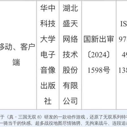
基于《真・三国无双 8》研发的一款动作游戏，还原了无双系列
一骑当千的快感。超多战役地图尽情驰骋、无拘束战斗、连段追