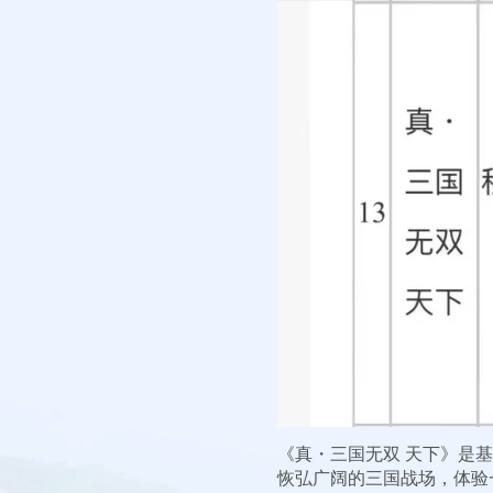
《真・三国无双 天下》是
恢弘广阔的三国战场，体验