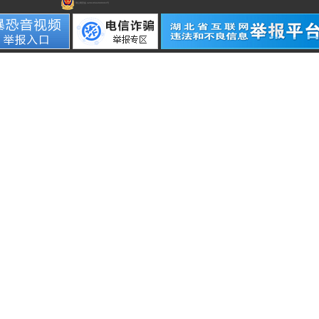
鄂公网安备 42018502006663号