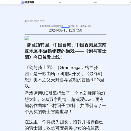
首页
关于我们
产
>
>
盛天游戏首页
新闻列表
新闻详情
最终幻想制作人监制冒险RPG ——《剑与骑士团》今日首发上线！
2024-08-15 11:37:50
曾登顶韩国、中国台湾、中国香港及东南
亚地区手游畅销榜的游戏——《剑与骑士
团》今日首发上线！
《剑与骑士团》（Gran Saga：格兰骑士
团）是一款由Npixel团队开发，《最终幻
想》美术之父天野喜孝监制的冒险RPG游
戏。
游戏运用UE引擎描绘了一个奇幻瑰丽的幻
想大陆。300万字剧情，超沉浸CG，更有
知名作曲家“下村阳子”加持，共同创造了一
个真实的骑士冒险世界！
在这里，你将成为团长，招募并培养自己
的骑士团，收集可变身美少女的格兰武