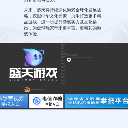
未来，盛天将持续深化游戏全球化发展战
略，挖掘中华文化元素，力争打造更多精
品游戏，进一步提升游戏实力及文化输
出，为全球玩家带来更丰富、更精彩的游
戏体验。
盛天网络
|
天戏互娱
|
易乐玩
|
Paras
Games
|
易起游
©武汉盛天游戏
官方电话：027-86655050
网络科技有限
服务热线：400-8858-580
公司版权所有
武汉市东湖新技术开发区光谷大道77号金融港B7栋9-11楼
鄂ICP备
2022014904
号-2
Copyright
©2006 -
2026
shengtian.
All Rights
Reserved.
Copyright
©2021 -
2026
CENTURY
GAME. All
Rights
Reserved.
用
隐
关
户
私
于
协
协
我
议
议
们
鄂公网安备 42018502006663号