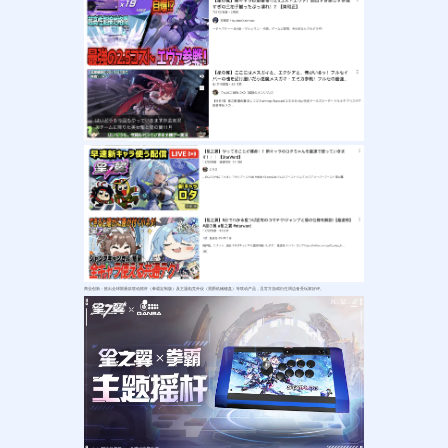
商业创新：推出全球限量款联动摇杆（拳霸定制版）及主题电竞外设（黑爵机械键盘）等联动产品，且官方游戏衍生周边备受玩家好评。