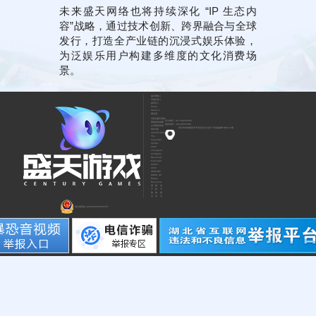
未来盛天网络也将持续深化 “IP 生态内
容”战略，通过技术创新、跨界融合与全球
发行，打造全产业链的沉浸式娱乐体验，
为泛娱乐用户构建多维度的文化消费场
景。
盛天网络
|
天戏互娱
|
易乐玩
|
Paras
Games
|
易起游
©武汉盛天游戏
官方电话：027-86655050
网络科技有限
服务热线：400-8858-580
公司版权所有
武汉市东湖新技术开发区光谷大道77号金融港B7栋9-11楼
鄂ICP备
2022014904
号-2
Copyright
©2006 -
2026
shengtian.
All Rights
Reserved.
Copyright
©2021 -
2026
CENTURY
GAME. All
Rights
Reserved.
用
隐
关
户
私
于
协
协
我
议
议
们
鄂公网安备 42018502006663号