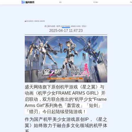
首页
关于我们
产
>
>
盛天游戏首页
新闻列表
新闻详情
星之翼与动画《机甲少女FRAME ARMS GIRL》联动！
2025-04-17 11:47:23
盛天网络旗下原创机甲游戏《星之翼》与
动画《机甲少女FRAME ARMS GIRL》开
启联动，双方联合推出的“机甲少女“Frame
Arms Girl”系列角色「轰雷改」「短剑」
「猎刃」今日起陆续登陆游戏！
作为国产机甲美少女游戏原创IP，《星之
翼》始终致力于融合多文化领域的机甲体
系。