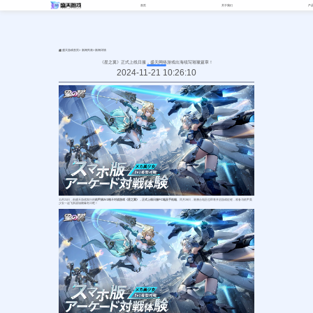
首页
关于我们
产
>
>
盛天游戏首页
新闻列表
新闻详情
《星之翼》正式上线日服，盛天网络游戏出海续写璀璨篇章！
2024-11-21 10:26:10
11月21日，由盛天游戏发行的
机甲娘2V2格斗对战游戏《星之翼》，正式上线日服PC端及手机端
。同月28日，港澳台地区也即将开启游戏征程，准备与机甲美
少女一起飞跃战场燃爆冬日吧！