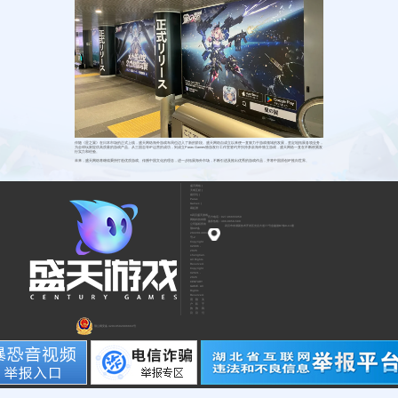
伴随《星之翼》在日本市场的正式上线，盛天网络海外游戏布局也迈入了新的阶段。盛天网络自成立以来便一直致力于游戏领域的发展，坚定地拓展各项业务，
为全球玩家提供高质量的游戏产品。从三国志等IP运营的成功，到成立Paras Games独游发行工作室签约并扶持多款海外独立游戏，盛天网络一直在不断积累发
行实力和经验。
未来，盛天网络将继续秉持打造优质游戏、传播中国文化的理念，进一步拓展海外市场，不断引进及推出优秀的游戏作品，并将中国原创IP推向世界。
盛天网络
|
天戏互娱
|
易乐玩
|
Paras
Games
|
易起游
©武汉盛天游戏
官方电话：027-86655050
网络科技有限
服务热线：400-8858-580
公司版权所有
武汉市东湖新技术开发区光谷大道77号金融港B7栋9-11楼
鄂ICP备
2022014904
号-2
Copyright
©2006 -
2026
shengtian.
All Rights
Reserved.
Copyright
©2021 -
2026
CENTURY
GAME. All
Rights
Reserved.
用
隐
关
户
私
于
协
协
我
议
议
们
鄂公网安备 42018502006663号