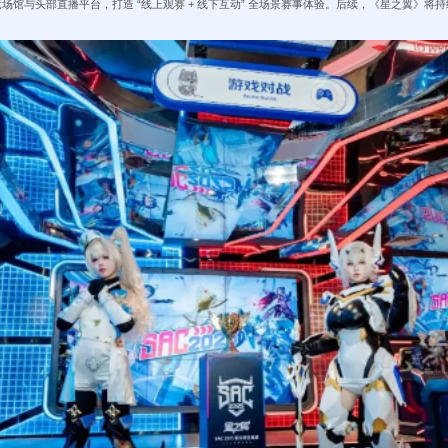
场馆与头部直播平台，打造 “线上观赛 + 线下互动” 全场景赛事体验。后续，《星之翼》将