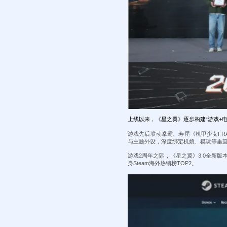
上线以来，《星之翼》逐步构建“游戏+电
游戏先后联动拳霸、寿屋《机甲少女FRAM
与主题外设，深度绑定机娘、模玩等垂直
游戏2周年之际，《星之翼》3.0全新版本
身Steam海外热销榜TOP2。