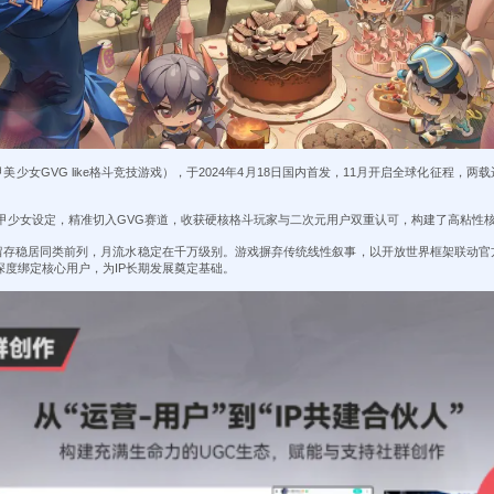
少女GVG like格斗竞技游戏），于2024年4月18日国内首发，11月开启全球化征程，
化机甲少女设定，精准切入GVG赛道，收获硬核格斗玩家与二次元用户双重认可，构建了高粘性
留存稳居同类前列，月流水稳定在千万级别。游戏摒弃传统线性叙事，以开放世界框架联动官
，深度绑定核心用户，为IP长期发展奠定基础。