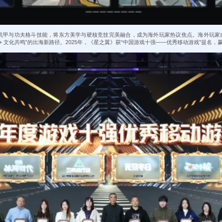
机甲与功夫格斗技能，将东方美学与硬核竞技完美融合，成为海外玩家热议焦点。海外玩家自发
+ 文化共鸣”的出海新路径。2025年，《星之翼》获“中国游戏十强——优秀移动游戏”提名，