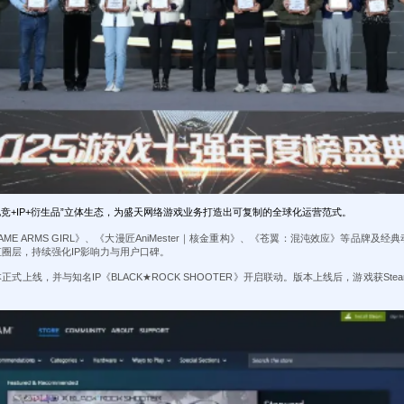
竞+IP+衍生品”立体生态，为盛天网络游戏业务打造出可复制的全球化运营范式。
E ARMS GIRL》、《大漫匠AniMester｜核金重构》、《苍翼：混沌效应》等品牌及
圈层，持续强化IP影响力与用户口碑。
正式上线，并与知名IP《BLACK★ROCK SHOOTER》开启联动。版本上线后，游戏获S